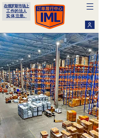
在俄罗斯市场上
工 作 的 法 人
实 体 注 册。